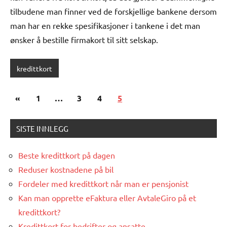
tilbudene man finner ved de forskjellige bankene dersom
man har en rekke spesifikasjoner i tankene i det man
ønsker å bestille firmakort til sitt selskap.
kredittkort
Posts
Previous
«
1
…
3
4
5
pagination
Posts
SISTE INNLEGG
Beste kredittkort på dagen
Reduser kostnadene på bil
Fordeler med kredittkort når man er pensjonist
Kan man opprette eFaktura eller AvtaleGiro på et
kredittkort?
Kredittkort for bedrifter og ansatte