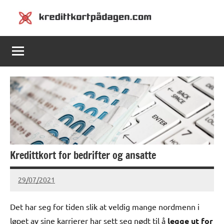
Skip
to
Kredittkortpådagen.com
Kredittkortpådagen.com
content
Kredittkort for bedrifter og ansatte
29/07/2021
Ragna
Det har seg for tiden slik at veldig mange nordmenn i
løpet av sine karrierer har sett seg nødt til å
legge ut for