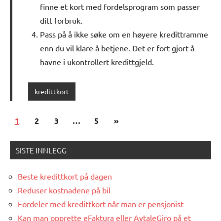
finne et kort med fordelsprogram som passer
ditt forbruk.
Pass på å ikke søke om en høyere kredittramme
enn du vil klare å betjene. Det er fort gjort å
havne i ukontrollert kredittgjeld.
kredittkort
Posts
Next
1
2
3
…
5
»
pagination
Posts
SISTE INNLEGG
Beste kredittkort på dagen
Reduser kostnadene på bil
Fordeler med kredittkort når man er pensjonist
Kan man opprette eFaktura eller AvtaleGiro på et