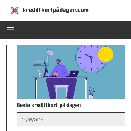
Skip
to
Kredittkortpådagen.com
Kredittkortpådagen.com
content
Beste kredittkort på dagen
21/08/2024
Ragna