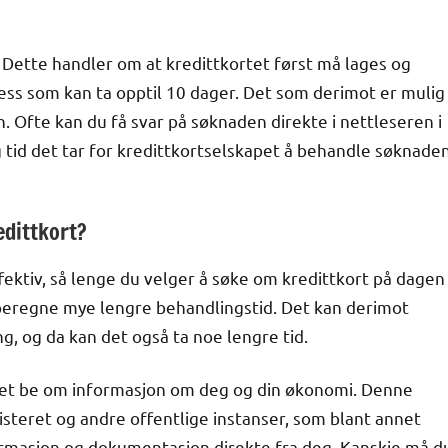
g. Dette handler om at kredittkortet først må lages og
sess som kan ta opptil 10 dager. Det som derimot er mulig
. Ofte kan du få svar på søknaden direkte i nettleseren i
 tid det tar for kredittkortselskapet å behandle søknade
dittkort?
fektiv, så lenge du velger å søke om kredittkort på dagen
 beregne mye lengre behandlingstid. Det kan derimot
, og da kan det også ta noe lengre tid.
apet be om informasjon om deg og din økonomi. Denne
isteret og andre offentlige instanser, som blant annet
rmasjon og dokumentasjon direkte fra deg. Kanskje må d