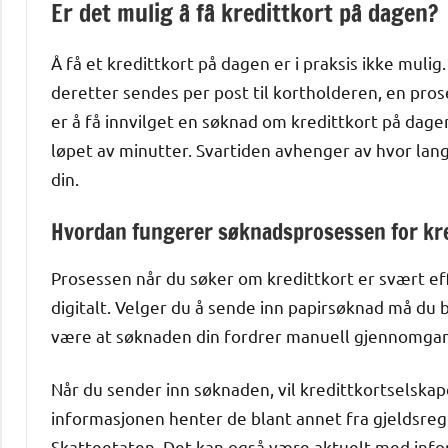
Er det mulig å få kredittkort på dagen?
Å få et kredittkort på dagen er i praksis ikke muli
deretter sendes per post til kortholderen, en pro
er å få innvilget en søknad om kredittkort på dagen
løpet av minutter. Svartiden avhenger av hvor lang
din.
Hvordan fungerer søknadsprosessen for kre
Prosessen når du søker om kredittkort er svært ef
digitalt. Velger du å sende inn papirsøknad må du
være at søknaden din fordrer manuell gjennomgang
Når du sender inn søknaden, vil kredittkortselsk
informasjonen henter de blant annet fra gjeldsreg
Skatteetaten. Det kan også være aktuelt med info