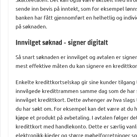
sende inn bevis på inntekt, som for eksempel lønn
banken har fått gjennomført en helhetlig og indivi
på søknaden.
Innvilget søknad – signer digitalt
Så snart søknaden er innvilget og avtalen er sign
mest effektive måten du kan signere en kredittkort
Enkelte kredittkortselskap gir sine kunder tilgang 
innvilgede kredittrammen samme dag som de har s
innvilget kredittkort. Dette avhenger av hva slags 
du har søkt om. For eksempel kan det være at du h
kjøpe et produkt på avbetaling. I avtalen følger d
kredittkort med handlekonto. Dette er særlig vanl
elektronikk-kjeder og større møbelforretninger s