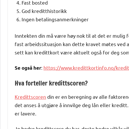
Fast bosted
God kreditthistorikk
Ingen betalingsanmerkninger
Inntekten din må være høy nok til at det er mulig 
fast arbeidssituasjon kan dette kravet møtes ved a
sett kan kredittkort være aktuelt også for deg so
:
https://www.kredittkortinfo.no/kredi
Se også her
Hva forteller kredittscoren?
Kredittscoren
din er en beregning av alle faktoren
det anses å utgjøre å innvilge deg lån eller kreditt.
er lavere.
Jo bedre kredittscore du har, desto bedre vilkår vil