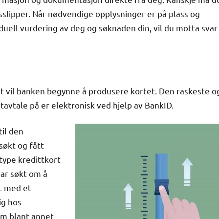
sslipper. Når nødvendige opplysninger er på plass og
duell vurdering av deg og søknaden din, vil du motta svar
ert vil banken begynne å produsere kortet. Den raskeste o
avtale på er elektronisk ved hjelp av BankID.
til den
økt og fått
type kredittkort
ar søkt om å
et med et
ig hos
om blant annet