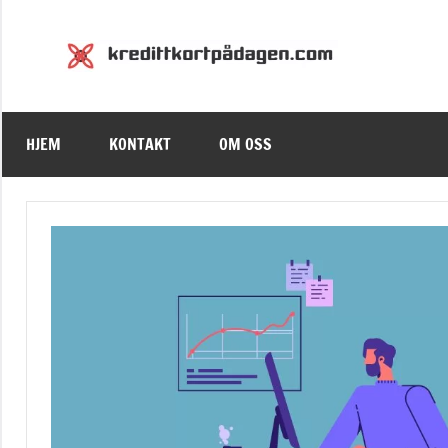
Skip
to
Kred
Kredittkor
content
HJEM
KONTAKT
OM OSS