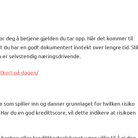
for deg å betjene gjelden du tar opp. Når det kommer til
t du har en godt dokumentert inntekt over lengre tid. Sli
m er selvstendig næringsdrivende.
ttkort-på-dagen/
e som spiller inn og danner grunnlaget for hvilken risiko
 Har du en god kredittscore, vil dette indikere at risikoen
 banken eller kredittkortselskapet være villig til å gi deg.