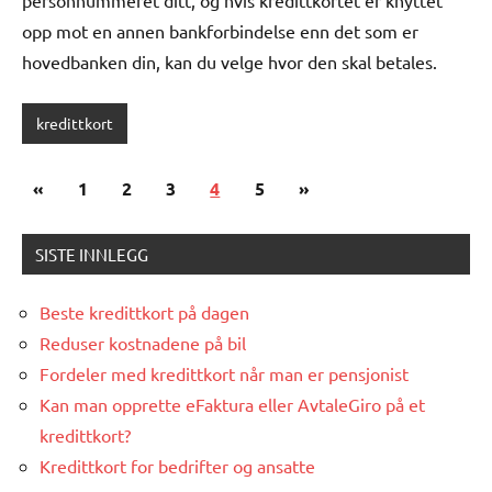
opp mot en annen bankforbindelse enn det som er
hovedbanken din, kan du velge hvor den skal betales.
kredittkort
Posts
Previous
Next
«
1
2
3
4
5
»
pagination
Posts
Posts
SISTE INNLEGG
Beste kredittkort på dagen
Reduser kostnadene på bil
Fordeler med kredittkort når man er pensjonist
Kan man opprette eFaktura eller AvtaleGiro på et
kredittkort?
Kredittkort for bedrifter og ansatte