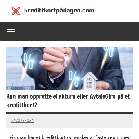
Skip
to
Kredittkortpådagen.com
Kredittkortpådagen.com
content
Kan man opprette eFaktura eller AvtaleGiro på et
kredittkort?
31/07/2021
Ragna
Hvis man har et kredittkort og ønsker at faste regninger