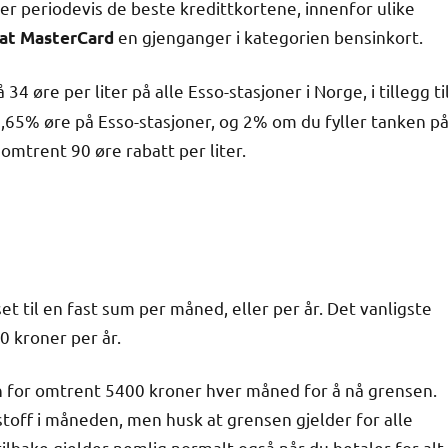
er periodevis de beste kredittkortene, innenfor ulike
en gjenganger i kategorien bensinkort.
at MasterCard
 34 øre per liter på alle Esso-stasjoner i Norge, i tillegg ti
3,65% øre på Esso-stasjoner, og 2% om du fyller tanken p
omtrent 90 øre rabatt per liter.
t til en fast sum per måned, eller per år. Det vanligste
 kroner per år.
n for omtrent 5400 kroner hver måned for å nå grensen.
toff i måneden, men husk at grensen gjelder for alle
ilbake gjelder nemlig normalt også når du betaler for alt