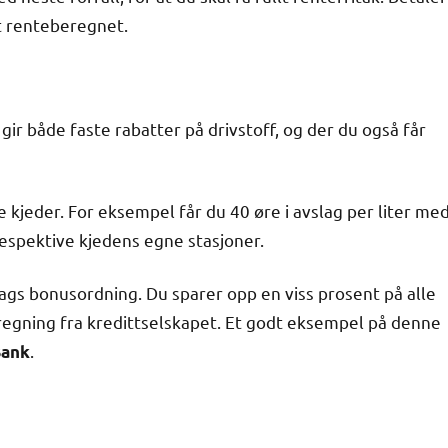
et renteberegnet.
r både faste rabatter på drivstoff, og der du også får
e kjeder. For eksempel får du 40 øre i avslag per liter me
respektive kjedens egne stasjoner.
ags bonusordning. Du sparer opp en viss prosent på alle
regning fra kredittselskapet. Et godt eksempel på denne
.
Bank