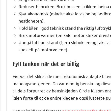
Reduser bilbruken. Bruk bussen, trikken, beina 
Kjør økonomisk (mindre akselerasjon og nedbrem
hastigheten).
Hold bilen i god teknisk stand (ha riktig lufttr
Bruk motorvarmer (en kald motor sluker drivsto
Unngå luftmotstand (fjern skiboksen og takstati
spesielt på motorveiene).
Fyll tanken når det er billig
Før var det slik at de mest økonomisk anlagte bile
mandagsmorgenen. Da var nemlig bensin- og diesel
til dels forpurret av bensinkjeden Circle K, som ø
igjen førte til at de andre kjedene også justerte 
Det er imidlertid fortsatt
prisvariasjoner fra dag ti