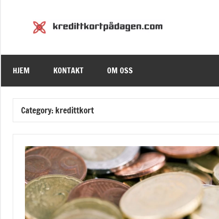
Skip
to
Kred
Kredittkor
content
HJEM
KONTAKT
OM OSS
Category:
kredittkort