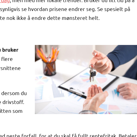
ynligvis se hvordan prisene endrer seg. Se spesielt på
rte nok ikke å endre dette mønsteret helt.
u bruker
 flere
vsnittene
pp dersom du
 drivstoff.
ditten som
neste forfall, for at du skal få fullt rentefritak. Betaler