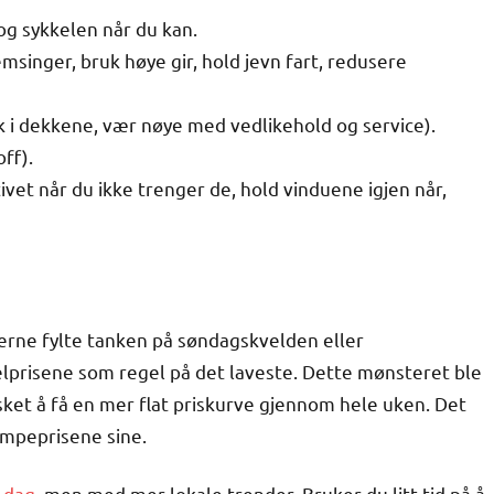
og sykkelen når du kan.
singer, bruk høye gir, hold jevn fart, redusere
ykk i dekkene, vær nøye med vedlikehold og service).
ff).
vet når du ikke trenger de, hold vinduene igjen når,
ierne fylte tanken på søndagskvelden eller
prisene som regel på det laveste. Dette mønsteret ble
nsket å få en mer flat priskurve gjennom hele uken. Det
pumpeprisene sine.
l dag
, men med mer lokale trender. Bruker du litt tid på å