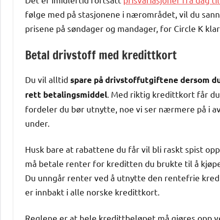
følge med på stasjonene i nærområdet, vil du sanns
prisene på søndager og mandager, for Circle K kla
Betal drivstoff med kredittkort
Du vil alltid
spare på drivstoffutgiftene dersom d
. Med riktig kredittkort får du
rett betalingsmiddel
fordeler du bør utnytte, noe vi ser nærmere på i a
under.
Husk bare at rabattene du får vil bli raskt spist o
må betale renter for kreditten du brukte til å kjøpe
Du unngår renter ved å utnytte den rentefrie kre
er innbakt i alle norske kredittkort.
Reglene er at hele kredittbeløpet må gjøres opp ved 