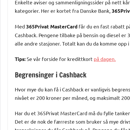
Enkelte aviser og sammenligningssider på nett kår
kategorier. Her er kortet fra Danske Bank,
365Priv
Med
får du en fast rabatt på
365Privat MasterCard
Cashback. Pengene tilbake på bensin og diesel er 
alle andre stasjoner. Totalt kan du da komme opp i 
Se vår forside for kredittkort
på dagen.
Tips:
Begrensinger i Cashback
Hvor mye du kan få i Cashback er vanligvis begrense
nivået er 200 kroner per måned, og maksimalt 2000
Har du et 365Privat MasterCard må du fylle tanke
Det er de nok de færreste som bruker så mye drivs
transaksjoner du får Cashback på. Pengene du får t